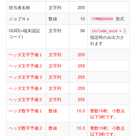
担当者名称
文字列
255
ジョブＮｏ
数値
10
形式
YYMMDD9999
UUID(=端末認証
文字列
36
include_uuid = 1
コード)
指定時のみ出力さ
れます
ヘッダ文字予備１
文字列
255
ヘッダ文字予備２
文字列
255
ヘッダ文字予備３
文字列
255
ヘッダ文字予備４
文字列
255
ヘッダ文字予備５
文字列
255
ヘッダ数字予備１
数値
10.3
整数10桁、小数点
以下3桁です。
ヘッダ数字予備２
数値
10.3
整数10桁、小数点
以下3桁です。