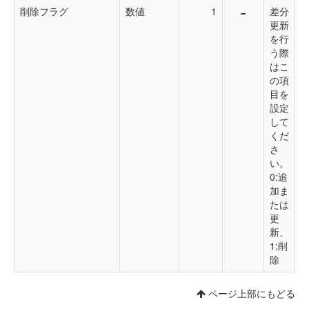
-
削除フラグ
数値
1
差分
更新
を行
う際
はこ
の項
目を
設定
して
くだ
さ
い。
0:追
加ま
たは
更
新、
1:削
除
ページ上部にもどる