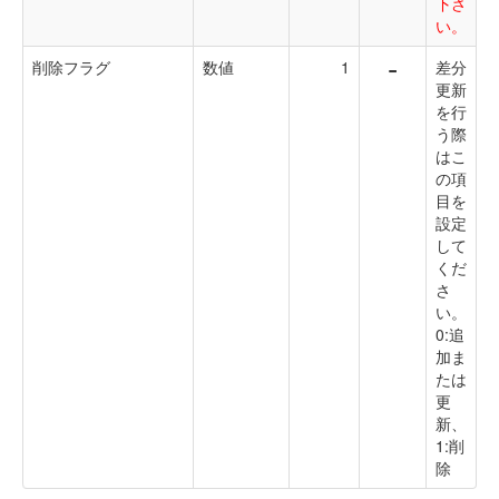
下さ
い。
-
削除フラグ
数値
1
差分
更新
を行
う際
はこ
の項
目を
設定
して
くだ
さ
い。
0:追
加ま
たは
更
新、
1:削
除