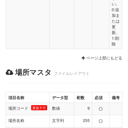
い。
0:追
加ま
たは
更
新、
1:削
除
ページ上部にもどる
場所マスタ
ファイルレイアウト
項目名称
データ型
桁数
必須
備考
○
場所コード
重複不可
数値
9
○
場所名称
文字列
255