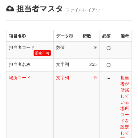
担当者マスタ
ファイルレイアウト
項目名称
データ型
桁数
必須
備考
○
担当者コード
数値
9
重複不可
○
担当者名称
文字列
255
-
場所コード
文字列
9
担当
者が
所属
して
いる
場所
コー
ドを
設定
して