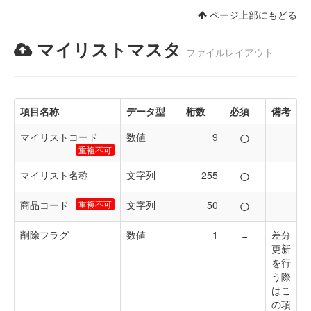
ページ上部にもどる
マイリストマスタ
ファイルレイアウト
項目名称
データ型
桁数
必須
備考
○
マイリストコード
数値
9
重複不可
○
マイリスト名称
文字列
255
○
商品コード
重複不可
文字列
50
-
削除フラグ
数値
1
差分
更新
を行
う際
はこ
の項