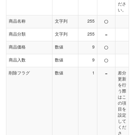
ださ
い。
○
商品名称
文字列
255
-
商品分類
文字列
255
○
商品価格
数値
9
○
商品入数
数値
9
-
削除フラグ
数値
1
差分
更新
を行
う際
はこ
の項
目を
設定
して
くだ
さ