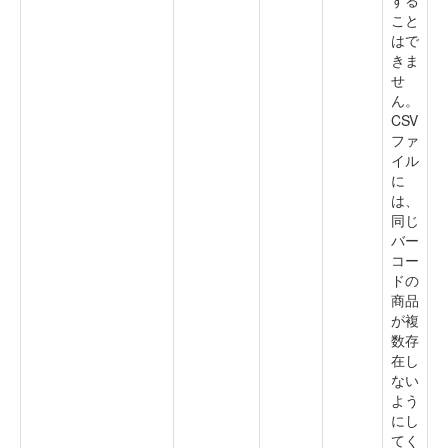
する
こと
はで
きま
せ
ん。
CSV
ファ
イル
に
は、
同じ
バー
コー
ドの
商品
が複
数存
在し
ない
よう
にし
てく