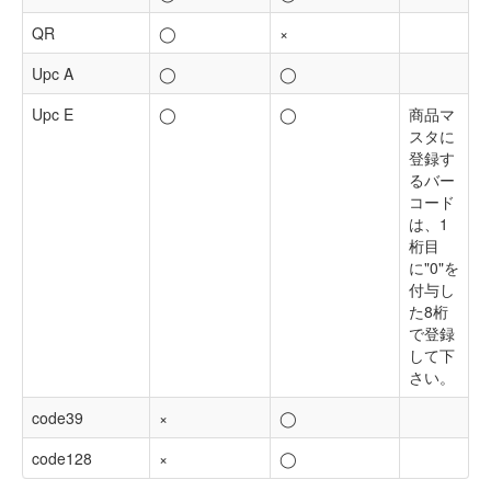
QR
◯
×
Upc A
◯
◯
Upc E
◯
◯
商品マ
スタに
登録す
るバー
コード
は、1
桁目
に"0"を
付与し
た8桁
で登録
して下
さい。
code39
×
◯
code128
×
◯