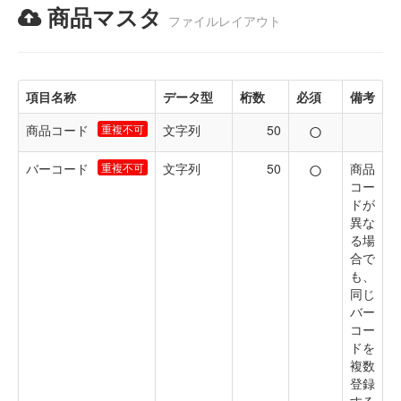
商品マスタ
ファイルレイアウト
項目名称
データ型
桁数
必須
備考
○
商品コード
重複不可
文字列
50
○
バーコード
重複不可
文字列
50
商品
コー
ドが
異な
る場
合で
も、
同じ
バー
コー
ドを
複数
登録