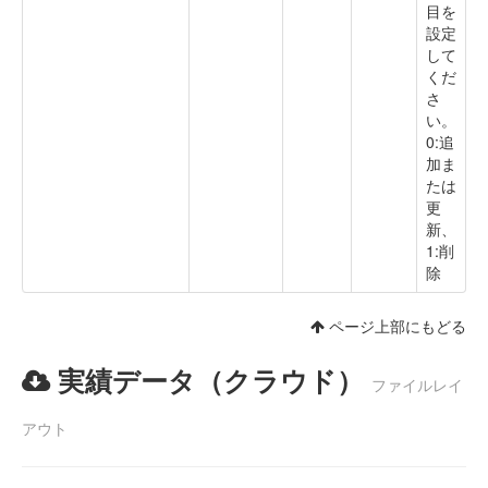
目を
設定
して
くだ
さ
い。
0:追
加ま
たは
更
新、
1:削
除
ページ上部にもどる
実績データ（クラウド）
ファイルレイ
アウト